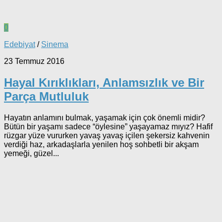
0
Edebiyat
/
Sinema
23 Temmuz 2016
Hayal Kırıklıkları, Anlamsızlık ve Bir
Parça Mutluluk
Hayatın anlamını bulmak, yaşamak için çok önemli midir?
Bütün bir yaşamı sadece “öylesine” yaşayamaz mıyız? Hafif
rüzgar yüze vururken yavaş yavaş içilen şekersiz kahvenin
verdiği haz, arkadaşlarla yenilen hoş sohbetli bir akşam
yemeği, güzel...