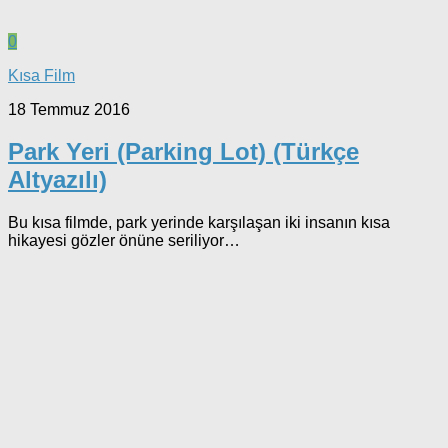
0
Kısa Film
18 Temmuz 2016
Park Yeri (Parking Lot) (Türkçe
Altyazılı)
Bu kısa filmde, park yerinde karşılaşan iki insanın kısa
hikayesi gözler önüne seriliyor…