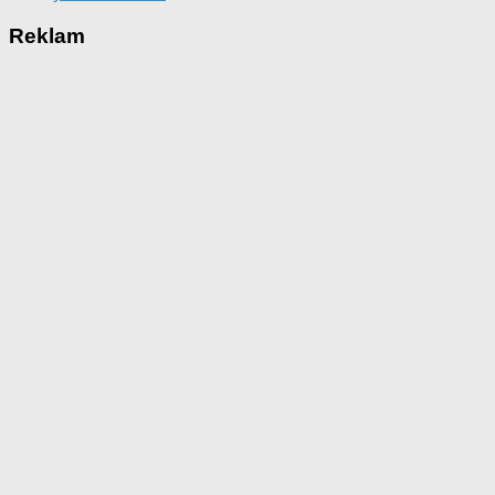
Reklam