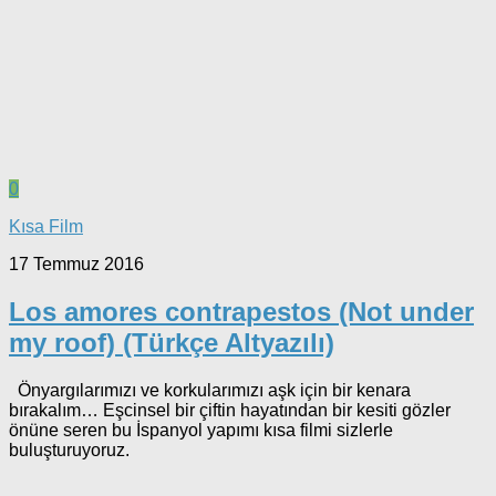
0
Kısa Film
17 Temmuz 2016
Los amores contrapestos (Not under
my roof) (Türkçe Altyazılı)
Önyargılarımızı ve korkularımızı aşk için bir kenara
bırakalım… Eşcinsel bir çiftin hayatından bir kesiti gözler
önüne seren bu İspanyol yapımı kısa filmi sizlerle
buluşturuyoruz.