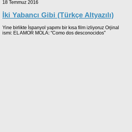
18 Temmuz 2016
İki Yabancı Gibi (Türkçe Altyazılı)
Yine birlikte İspanyol yapımı bir kısa film izliyoruz Orjinal
ismi: EL AMOR MOLA: “Como dos desconocidos”