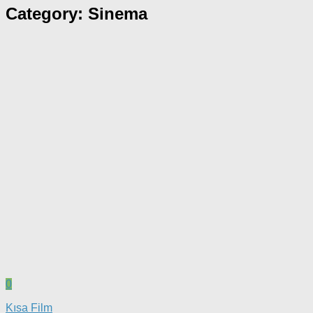
Category:
Sinema
0
Kısa Film