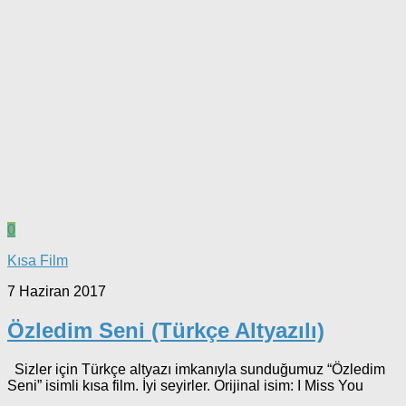
0
Kısa Film
7 Haziran 2017
Özledim Seni (Türkçe Altyazılı)
Sizler için Türkçe altyazı imkanıyla sunduğumuz “Özledim
Seni” isimli kısa film. İyi seyirler. Orijinal isim: I Miss You