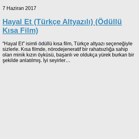
7 Haziran 2017
Hayal Et (Türkçe Altyazılı) (Ödüllü
Kısa Film)
“Hayal Et” isimli ödüllü kısa film, Türkçe altyazı seçeneğiyle
sizlerle. Kısa filmde, nörodejeneratif bir rahatsızlığa sahip
olan minik kızın öyküsü, başarılı ve oldukça yürek burkan bir
şekilde anlatılmış. İyi seyirler…