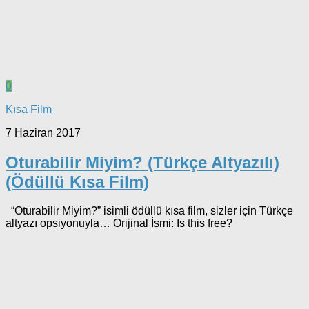
0
Kısa Film
7 Haziran 2017
Oturabilir Miyim? (Türkçe Altyazılı)
(Ödüllü Kısa Film)
“Oturabilir Miyim?” isimli ödüllü kısa film, sizler için Türkçe
altyazı opsiyonuyla… Orijinal İsmi: Is this free?