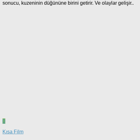
sonucu, kuzeninin düğününe birini getirir. Ve olaylar gelişir..
0
Kısa Film