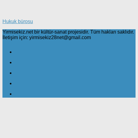
Hukuk bürosu
Yirmisekiz.net bir kültür-sanat projesidir. Tüm hakları saklıdır.
İletişim için: yirmisekiz28net@gmail.com